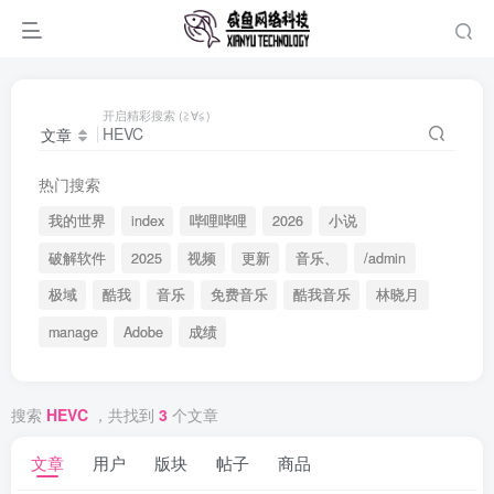
开启精彩搜索 (≧∀≦)
文章
热门搜索
我的世界
index
哔哩哔哩
2026
小说
破解软件
2025
视频
更新
音乐、
/admin
极域
酷我
音乐
免费音乐
酷我音乐
林晓月
manage
Adobe
成绩
搜索
HEVC
，共找到
3
个文章
文章
用户
版块
帖子
商品