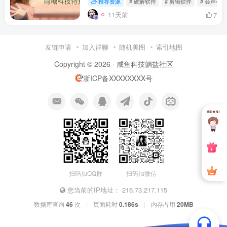
推荐资源
# 破解软件
# 剪辑软件
# 会声会影
11天前
7
友链申请
加入群聊
随机美图
索引地图
Copyright © 2026 ·
咸鱼科技躺盐社区
浙ICP备XXXXXXXX号
扫码加QQ群
扫码加微信
您当前的IP地址：
216.73.217.115
数据库查询
46
次
|
页面耗时
0.186s
|
内存占用
20MB