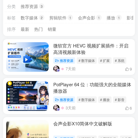
分类
推荐资源
3
标签
数字媒体
剪辑软件
会声会影
播放
影音
2
1
1
1
排序
最新
热门
销量
微软官方 HEVC 视频扩展插件：开启
高清视频新体验
推荐资源
# 数字媒体
# 扩展
# 系统
7天前
9
PotPlayer 64 位：功能强大的全能媒体
播放器
推荐资源
# 数字媒体
# 播放
# 影音
3天前
6
会声会影X10简体中文破解版