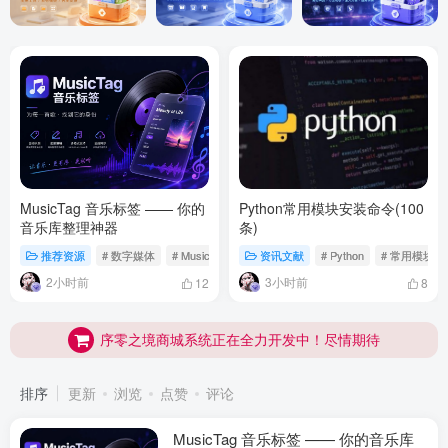
MusicTag 音乐标签 —— 你的
Python常用模块安装命令(100
音乐库整理神器
条)
推荐资源
# 数字媒体
# Music
# 音乐标签
资讯文献
# Python
# 常用模块
序零之境商城系统正在全力开发中！尽情期待
2小时前
3小时前
12
8
新版本来啦！全新视觉的躺盐社区正式上线
序零之境商城系统正在全力开发中！尽情期待
新版本来啦！全新视觉的躺盐社区正式上线
排序
更新
浏览
点赞
评论
MusicTag 音乐标签 —— 你的音乐库