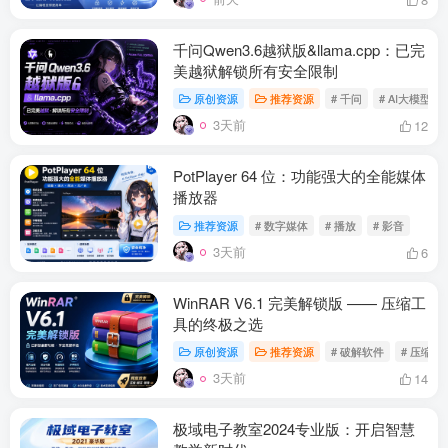
千问Qwen3.6越狱版&llama.cpp：已完
美越狱解锁所有安全限制
原创资源
推荐资源
# 千问
# AI大模型
3天前
12
PotPlayer 64 位：功能强大的全能媒体
播放器
推荐资源
# 数字媒体
# 播放
# 影音
3天前
6
WinRAR V6.1 完美解锁版 —— 压缩工
具的终极之选
原创资源
推荐资源
# 破解软件
# 压缩软
3天前
14
极域电子教室2024专业版：开启智慧