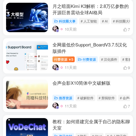
月之暗面Kimi K3解析：2.8万亿参数的
开源巨兽震动全球AI格局
科技圈大事
# 人工智能
# AI
# 科技圈大事
10天前
7
全网最低价Support_BoardV3.7.5汉化
版插件
付费资源
5
付费资源
# 汉化插件
# 客服插
￥
11天前
9
会声会影X10简体中文破解版
推荐资源
# 破解软件
# 剪辑软件
# 会声会影
11天前
7
教程：如何搭建完全属于自己的隐私聊
天室