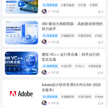
推荐资源
# 数字媒体
# 扩展
# 系统
7天前
9
360 驱动大师精简版：高效驱动管理的
得力助手
原创资源
# 破解软件
# 驱动安装
# 360
8天前
5
微软 VC++ 运行库合集：软件运行的
坚实后盾
推荐资源
# 运行库
# VC++
# 装机必备
8天前
6
Adobe设计软件常用5大件(CS6~2022
全版本)
原创资源
# 破解软件
# 设计软件
# Adobe
8天前
8