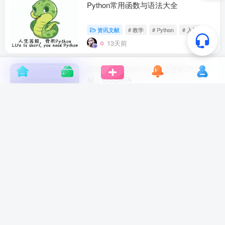
Python常用函数与语法大全
资讯文献
# 教学
# Python
# 入门
13天前
15
隐藏了10年的Windows蓝屏BUG揭
秘：OSDATA
资讯文献
# Windows
# BUG
# 蓝屏
13天前
10
Firefox咸鱼科技定制版V83.0：上网从
这里开始
原创资源
# 浏览器
# 上网软件
14天前
13
IP污染：隐藏在地址背后的“黑名单”与
全球账号风控之谜
资讯文献
# IP地址
# 风控
# 跨境