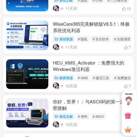
资讯文献
# 隐私
# Chat
# 个人聊天室
11天前
10
WiseCare365完美解锁版V6.5.1：终极
系统优化利器
原创资源
# 隐私
# 安全软件
# 垃圾清理
11天前
7
HEU_KMS_Activator ：免费强大的
Windows激活利器
推荐资源
# KMS
# 激活工具
# 免费激活
12天前
7
你好，世界！：与ASCII码的第一次亲
密接触
资讯文献
# 资料
# ASCII
13天前
11