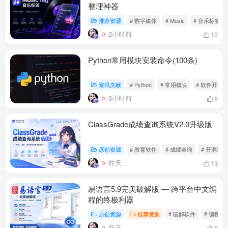
整理神器
推荐资源
# 数字媒体
# Music
# 音乐标签
2小时前
12
Python常用模块安装命令(100条)
资讯文献
# Python
# 常用模块
# 软件开发
3小时前
8
ClassGrade成绩查询系统V2.0升级版
原创资源
# 教育软件
# 成绩查询
# 开源项目
昨天
13
易语言5.9完美破解版 — 跨平台中文编
程的终极利器
原创资源
推荐资源
# 破解软件
# 编程软
前天
8