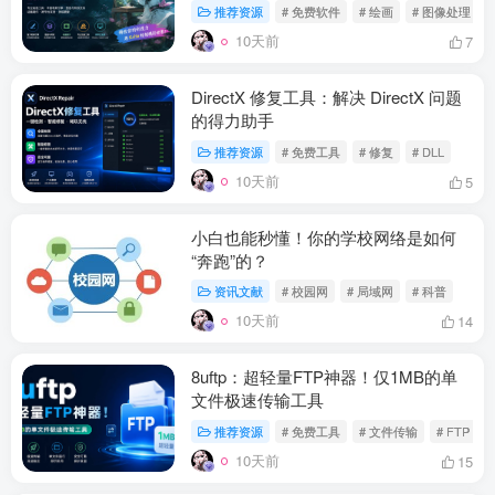
推荐资源
# 免费软件
# 绘画
# 图像处理
10天前
7
DirectX 修复工具：解决 DirectX 问题
的得力助手
推荐资源
# 免费工具
# 修复
# DLL
10天前
5
小白也能秒懂！你的学校网络是如何
“奔跑”的？
资讯文献
# 校园网
# 局域网
# 科普
10天前
14
8uftp：超轻量FTP神器！仅1MB的单
文件极速传输工具
推荐资源
# 免费工具
# 文件传输
# FTP
10天前
15