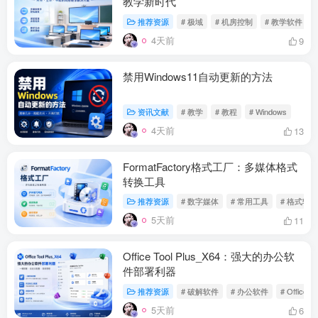
教学新时代
推荐资源
# 极域
# 机房控制
# 教学软件
4天前
9
禁用Windows11自动更新的方法
资讯文献
# 教学
# 教程
# Windows
4天前
13
FormatFactory格式工厂：多媒体格式
转换工具
推荐资源
# 数字媒体
# 常用工具
# 格式转换
5天前
11
Office Tool Plus_X64：强大的办公软
件部署利器
推荐资源
# 破解软件
# 办公软件
# Office
5天前
6